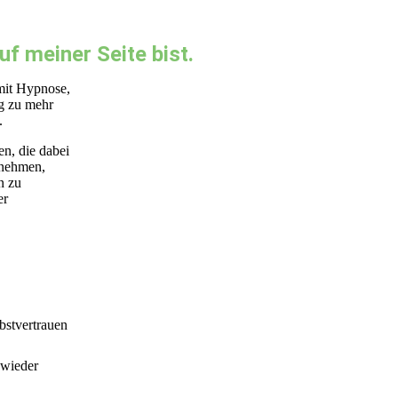
f meiner Seite bist.
mit Hypnose,
g zu mehr
.
n, die dabei
unehmen,
n zu
er
bstvertrauen
 wieder